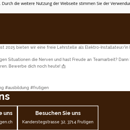
te. Durch die weitere Nutzung der Webseite stimmen Sie der Verwendu
 2025 bieten wir eine freie Lehrstelle als Elektro-Installateur/in 
sigen Situationen die Nerven und hast Freude an Teamarbeit? Dann b
ren. Bewerbe dich noch heute! 📩
ing #ausbildung #frutigen
ns
e uns
Besuchen Sie uns
gen.ch
Kanderstegstrasse 32, 3714 Frutigen