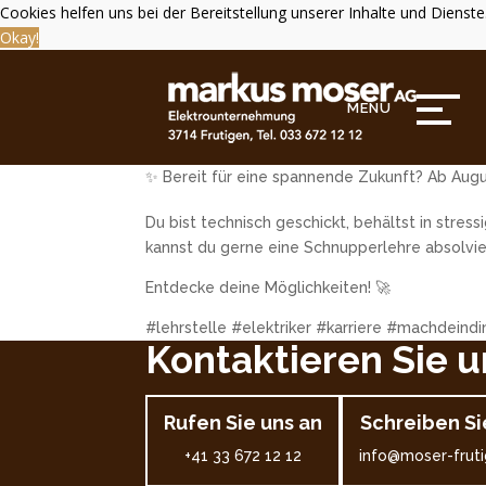
Cookies helfen uns bei der Bereitstellung unserer Inhalte und Diens
Okay!
✨ Bereit für eine spannende Zukunft? Ab August
Du bist technisch geschickt, behältst in stres
kannst du gerne eine Schnupperlehre absolvie
Entdecke deine Möglichkeiten! 🚀
#lehrstelle #elektriker #karriere #machdeind
Kontaktieren Sie u
Rufen Sie uns an
Schreiben Si
+41 33 672 12 12
info@moser-fruti